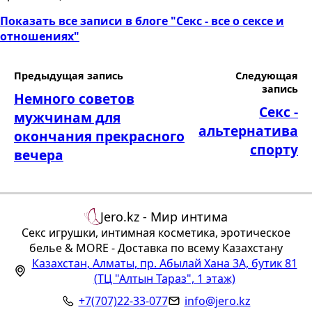
Показать все записи в блоге "Секс - все о сексе и
отношениях"
Предыдущая запись
Следующая
запись
Немного советов
Секс -
мужчинам для
альтернатива
окончания прекрасного
спорту
вечера
Jero.kz - Мир интима
Секс игрушки, интимная косметика, эротическое
белье & MORE - Доставка по всему Казахстану
Казахстан
,
Алматы
,
пр. Абылай Хана 3А, бутик 81
(ТЦ "Алтын Тараз", 1 этаж)
+7(707)22-33-077
info@jero.kz