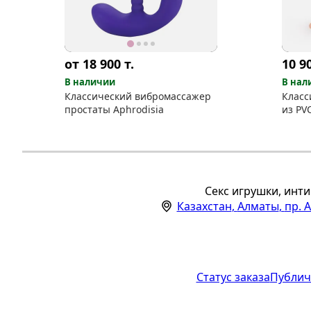
от 18 900
т.
10 9
В наличии
В нал
Классический вибромассажер
Класс
простаты Aphrodisia
из PV
Секс игрушки, инти
Казахстан
,
Алматы
,
пр. 
Статус заказа
Публич