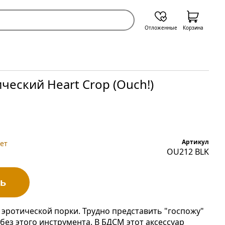
Отложенные
Корзина
ический Heart Crop (Ouch!)
Артикул
ет
OU212 BLK
ь
я эротической порки. Трудно представить "госпожу"
без этого инструмента. В БДСМ этот аксессуар