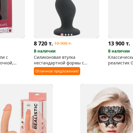
8 720
т.
13 900
т.
10 900
т.
В наличии
В наличии
ли с
Силиконовая втулка
Классическ
очкой,
нестандартной формы с
реалистик Gl
присоской (Ouch)
Отличное предложение!