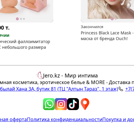
00
т.
Закончился
Princess Black Lace Mask -
ичии
маска от бренда Ouch!
ический фаллоимитатор
C небольшого размера
Jero.kz - Мир интима
мная косметика, эротическое белье & MORE - Доставка 
Абылай Хана 3А, бутик 81
(ТЦ "Алтын Тараз", 1 этаж)
+7(
ная оферта
Политика конфиденциальности
Покупка и до