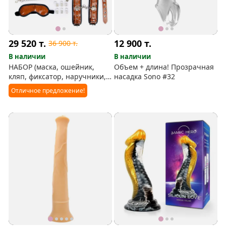
29 520
т.
12 900
т.
36 900
т.
В наличии
В наличии
НАБОР (маска, ошейник,
Объем + длина! Прозрачная
кляп, фиксатор, наручники,
насадка Sono #32
оковы, плеть)
Отличное предложение!