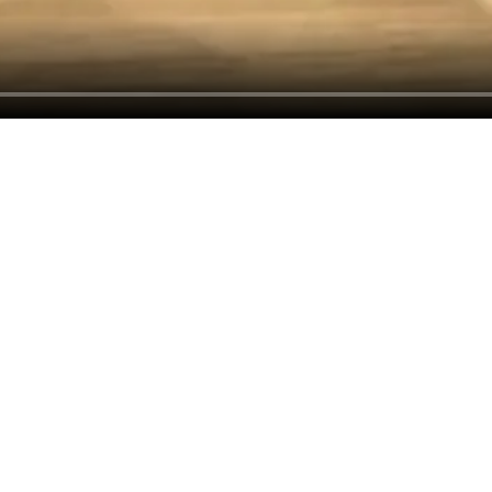
ом и его размерами
в нашем бутике. В Алматы действует 