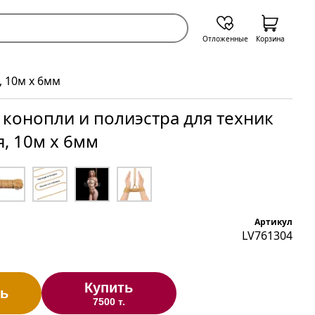
Отложенные
Корзина
, 10м х 6мм
 конопли и полиэстра для техник
, 10м х 6мм
Артикул
LV761304
Купить
ь
7500 т.