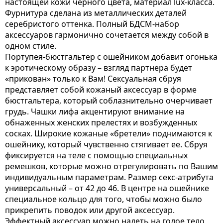
настоящей кожи черного цвета, материал lux-класса.
Фурнитура сделана из металлических деталей
серебристого оттенка. Полный БДСМ-набор
аксессуаров гармонично сочетается между собой в
одном стиле.
Портупея-бюстгальтер с ошейником добавит огонька
к эротическому образу – взгляд партнера будет
«прикован» только к Вам! Сексуальная сбруя
представляет собой кожаный аксессуар в форме
бюстгальтера, который соблазнительно очерчивает
грудь. Чашки лифа акцентируют внимание на
обнаженных женских прелестях и возбужденных
сосках. Широкие кожаные «бретели» поднимаются к
ошейнику, который чувственно стягивает ее. Сбруя
фиксируется на теле с помощью специальных
ремешков, которые можно отрегулировать по Вашим
индивидуальным параметрам. Размер секс-атрибута
универсальный – от 42 до 46. В центре на ошейнике
специальное кольцо для того, чтобы можно было
прикрепить поводок или другой аксессуар.
Эффектный аксессуар можно надеть на голое тело,