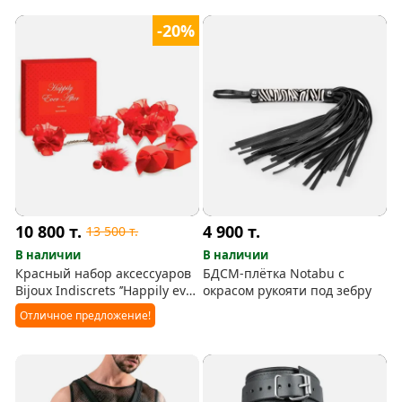
-20%
10 800
т.
4 900
т.
13 500
т.
В наличии
В наличии
Красный набор аксессуаров
БДСМ-плётка Notabu с
Bijoux Indiscrets ’’Happily ever
окрасом рукояти под зебру
after’’
Отличное предложение!