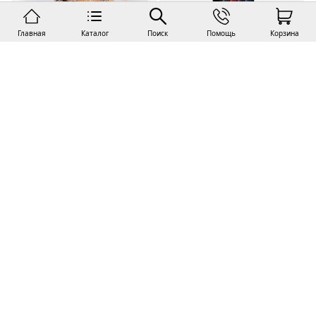
Главная
Каталог
Поиск
Помощь
Корзина
9 900
т.
Закончился
Набор цветных свечей для
В наличии
Waxplay в БДСМ, длина 18 см
БДСМ Мишка Терентий
Закончился
Восковая свеча для БДСМ-
практик с ароматом розы