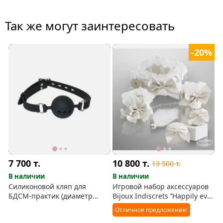
Так же могут заинтересовать
-20%
7 700
т.
10 800
т.
13 500
т.
В наличии
В наличии
Силиконовой кляп для
Игровой набор аксессуаров
БДСМ-практик (диаметр
Bijoux Indiscrets ’’Happily ever
шара 4,5 см)
after’’ в белом цвете
Отличное предложение!